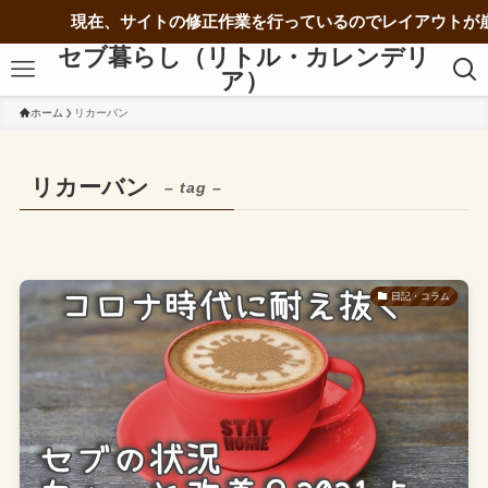
現在、サイトの修正作業を行っているのでレイアウトが崩
セブ暮らし（リトル・カレンデリ
ア）
ホーム
リカーバン
リカーバン
– tag –
日記・コラム