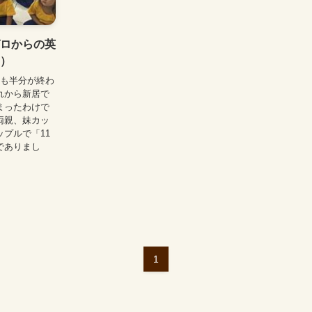
ロからの英
）
年も半分が終わ
れから新居で
まったわけで
両親、妹カッ
プルで「11
でありまし
1