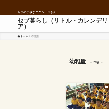
セブの小さなタクシー屋さん
セブ暮らし（リトル・カレンデリ
ア）
ホーム
幼稚園
幼稚園
– tag –