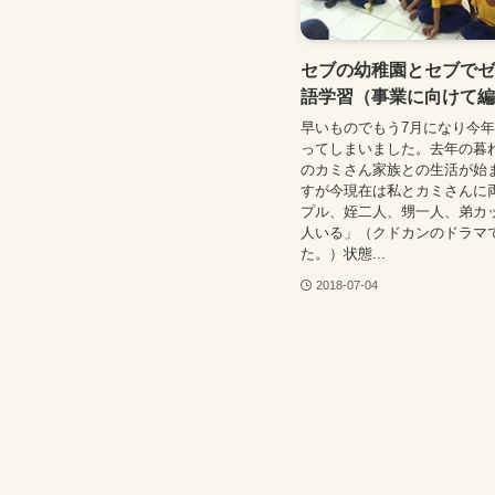
セブの幼稚園とセブでゼ
語学習（事業に向けて編
早いものでもう7月になり今
ってしまいました。去年の暮
のカミさん家族との生活が始
すが今現在は私とカミさんに
プル、姪二人、甥一人、弟カッ
人いる」（クドカンのドラマ
た。）状態...
2018-07-04