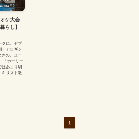
オケ大会
暮らし】
ークに、セブ
側）アロギン
たときの、ユー
 「ホーリー
ではあまり馴
。キリスト教
1