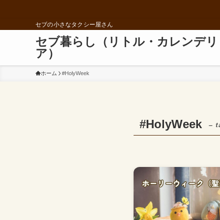
セブの小さなタクシー屋さん
セブ暮らし（リトル・カレンデリ
ア）
ホーム
#HolyWeek
#HolyWeek
– t