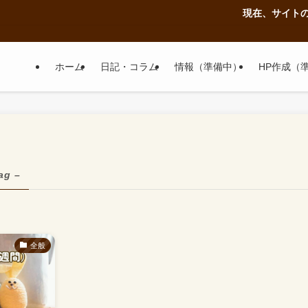
現在、サイトの修
ホーム
日記・コラム
情報（準備中）
HP作成（
ag –
全般