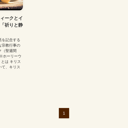
ィークとイ
「祈りと静
活を記念する
な宗教行事の
ク（聖週間
※ホーリーウ
間）とは キリス
いて、キリス
1