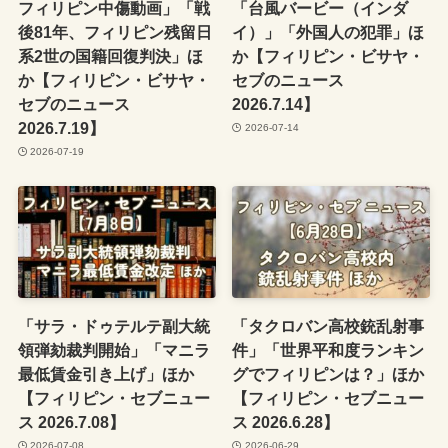
フィリピン中傷動画」「戦
「台風バービー（インダ
後81年、フィリピン残留日
イ）」「外国人の犯罪」ほ
系2世の国籍回復判決」ほ
か【フィリピン・ビサヤ・
か【フィリピン・ビサヤ・
セブのニュース
セブのニュース
2026.7.14】
2026.7.19】
2026-07-14
2026-07-19
「サラ・ドゥテルテ副大統
「タクロバン高校銃乱射事
領弾劾裁判開始」「マニラ
件」「世界平和度ランキン
最低賃金引き上げ」ほか
グでフィリピンは？」ほか
【フィリピン・セブニュー
【フィリピン・セブニュー
ス 2026.7.08】
ス 2026.6.28】
2026-07-08
2026-06-29