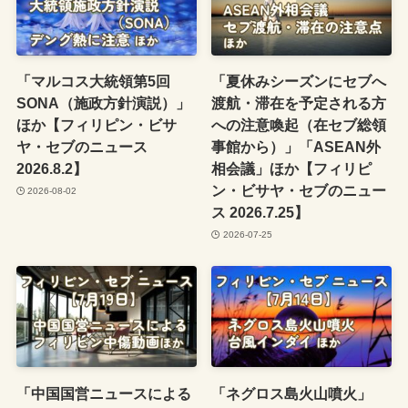
「マルコス大統領第5回
「夏休みシーズンにセブへ
SONA（施政方針演説）」
渡航・滞在を予定される方
ほか【フィリピン・ビサ
への注意喚起（在セブ総領
ヤ・セブのニュース
事館から）」「ASEAN外
2026.8.2】
相会議」ほか【フィリピ
ン・ビサヤ・セブのニュー
2026-08-02
ス 2026.7.25】
2026-07-25
「中国国営ニュースによる
「ネグロス島火山噴火」