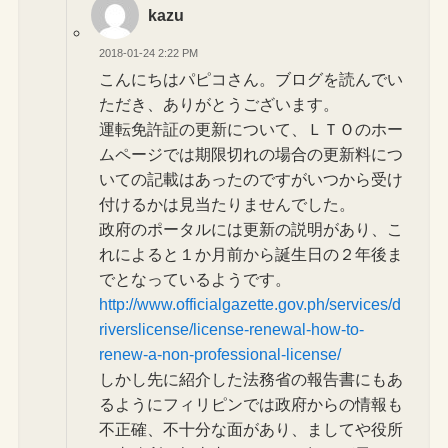
kazu
2018-01-24 2:22 PM
こんにちはパピコさん。ブログを読んでい
ただき、ありがとうございます。
運転免許証の更新について、ＬＴＯのホー
ムページでは期限切れの場合の更新料につ
いての記載はあったのですがいつから受け
付けるかは見当たりませんでした。
政府のポータルには更新の説明があり、こ
れによると１か月前から誕生日の２年後ま
でとなっているようです。
http://www.officialgazette.gov.ph/services/d
riverslicense/license-renewal-how-to-
renew-a-non-professional-license/
しかし先に紹介した法務省の報告書にもあ
るようにフィリピンでは政府からの情報も
不正確、不十分な面があり、ましてや役所