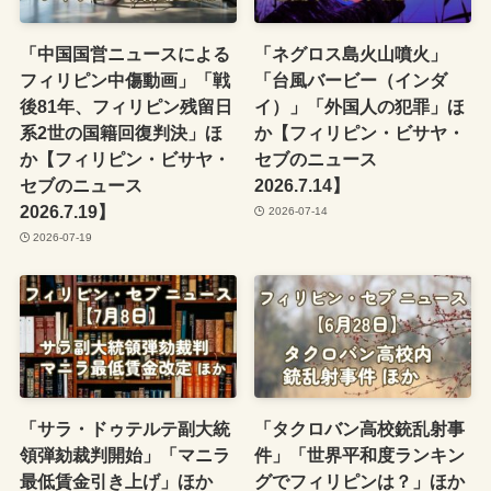
「中国国営ニュースによる
「ネグロス島火山噴火」
フィリピン中傷動画」「戦
「台風バービー（インダ
後81年、フィリピン残留日
イ）」「外国人の犯罪」ほ
系2世の国籍回復判決」ほ
か【フィリピン・ビサヤ・
か【フィリピン・ビサヤ・
セブのニュース
セブのニュース
2026.7.14】
2026.7.19】
2026-07-14
2026-07-19
「サラ・ドゥテルテ副大統
「タクロバン高校銃乱射事
領弾劾裁判開始」「マニラ
件」「世界平和度ランキン
最低賃金引き上げ」ほか
グでフィリピンは？」ほか