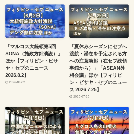
「マルコス大統領第5回
「夏休みシーズンにセブへ
SONA（施政方針演説）」
渡航・滞在を予定される方
ほか【フィリピン・ビサ
への注意喚起（在セブ総領
ヤ・セブのニュース
事館から）」「ASEAN外
2026.8.2】
相会議」ほか【フィリピ
ン・ビサヤ・セブのニュー
2026-08-02
ス 2026.7.25】
2026-07-25