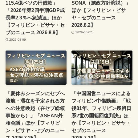
115.4億ペソの円借款」
SONA（施政方針演説）」
「2026年第2四半期GDP成
ほか【フィリピン・ビサ
長率2.3％へ急減速」ほか
ヤ・セブのニュース
【フィリピン・ビサヤ・セ
2026.8.2】
ブのニュース 2026.8.9】
2026-08-02
2026-08-09
「夏休みシーズンにセブへ
「中国国営ニュースによる
渡航・滞在を予定される方
フィリピン中傷動画」「戦
への注意喚起（在セブ総領
後81年、フィリピン残留日
事館から）」「ASEAN外
系2世の国籍回復判決」ほ
相会議」ほか【フィリピ
か【フィリピン・ビサヤ・
ン・ビサヤ・セブのニュー
セブのニュース
ス 2026.7.25】
2026.7.19】