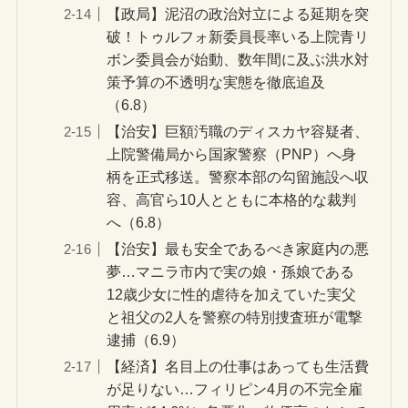
【政局】泥沼の政治対立による延期を突
破！トゥルフォ新委員長率いる上院青リ
ボン委員会が始動、数年間に及ぶ洪水対
策予算の不透明な実態を徹底追及
（6.8）
【治安】巨額汚職のディスカヤ容疑者、
上院警備局から国家警察（PNP）へ身
柄を正式移送。警察本部の勾留施設へ収
容、高官ら10人とともに本格的な裁判
へ（6.8）
【治安】最も安全であるべき家庭内の悪
夢…マニラ市内で実の娘・孫娘である
12歳少女に性的虐待を加えていた実父
と祖父の2人を警察の特別捜査班が電撃
逮捕（6.9）
【経済】名目上の仕事はあっても生活費
が足りない…フィリピン4月の不完全雇