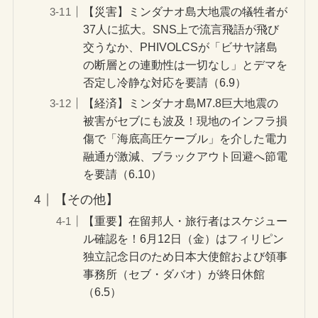
【災害】ミンダナオ島大地震の犠牲者が
37人に拡大。SNS上で流言飛語が飛び
交うなか、PHIVOLCSが「ビサヤ諸島
の断層との連動性は一切なし」とデマを
否定し冷静な対応を要請（6.9）
【経済】ミンダナオ島M7.8巨大地震の
被害がセブにも波及！現地のインフラ損
傷で「海底高圧ケーブル」を介した電力
融通が激減、ブラックアウト回避へ節電
を要請（6.10）
【その他】
【重要】在留邦人・旅行者はスケジュー
ル確認を！6月12日（金）はフィリピン
独立記念日のため日本大使館および領事
事務所（セブ・ダバオ）が終日休館
（6.5）