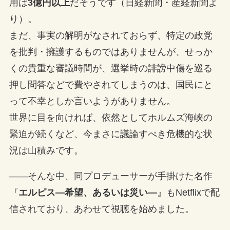
用は
3億円以上
だそうです（日経新聞・産経新聞よ
り）。
まだ、事実の解明がなされておらず、特定の政党
を批判・擁護するものではありませんが、せっか
くの貴重な審議時間が、選挙時の誹謗中傷を巡る
押し問答などで費やされてしまうのは、国民にと
って不幸としか言いようがありません。
世界に目を向ければ、依然としてホルムズ海峡の
緊迫が続くなど、今まさに議論すべき危機的な状
況は山積みです。
――そんな中、同プロデューサーが手掛けた名作
『
エルピス—希望、あるいは災い—
』もNetflixで配
信されており、あわせて視聴を始めました。