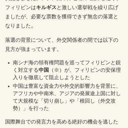
フィリピンは
キルギス
と激しい選挙戦を繰り広げ
ましたが、必要な票数を獲得できず無念の落選と
なりました。
落選の背景について、外交関係者の間では以下の
見方が強まっています。
南シナ海の領有権問題を巡ってフィリピンと鋭
く対立する
中国
（※）が、フィリピンの安保理
入りを徹底して阻止しようとした
中国は豊富な資金力や外交的影響力を背景に、
アフリカや中南米、アジアの発展途上国に対し
て大規模な「切り崩し」や「根回し（外交攻
勢）」を行った
国際舞台での発言力を高める絶好の機会を逃した