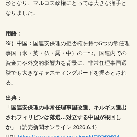
形となり、マルコス政権にとっては大きな痛手と
なりました。
用語
：
※）中国：
国連安保理の拒否権を持つ5つの常任理
事国（米・英・仏・露・中）の一つ。国連内での
資金力や外交的影響力を背景に、非常任理事国選
挙でも大きなキャスティングボードを握るとされ
る。
出典：
「
国連安保理の非常任理事国改選、キルギス選出
されフィリピンは落選…対立する中国が根回し
か
」（読売新聞オンライン 2026.6.4）
URL
https://www.yomiuri.co.jp/world/20260604-