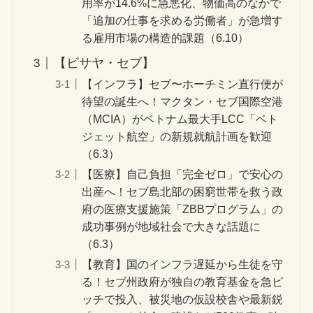
用率が14.6%に急悪化、物価高のなかで
「追加の仕事を求める労働者」が急増す
る雇用市場の構造的課題（6.10）
【ビサヤ・セブ】
【インフラ】セブ〜ホーチミン直行便が
待望の誕生へ！マクタン・セブ国際空港
（MCIA）がベトナム最大手LCC「ベト
ジェット航空」の新規就航計画を歓迎
（6.3）
【医療】自己負担「完全ゼロ」で安心の
出産へ！セブ島北部の困窮世帯を救う政
府の医療支援施策「ZBBプログラム」の
成功事例が地域社会で大きな話題に
（6.3）
【教育】国のインフラ遅延から生徒を守
る！セブ州政府が独自の教育基金を急ピ
ッチで投入、被災地の仮設校舎や最新鋭