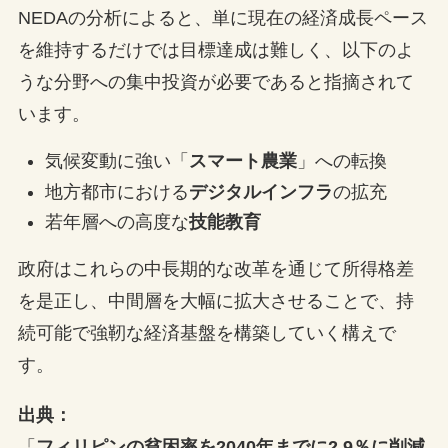
NEDAの分析によると、単に現在の経済成長ペース
を維持するだけでは目標達成は難しく、以下のよ
うな分野への集中投資が必要であると指摘されて
います。
気候変動に強い「
スマート農業
」への転換
地方都市における
デジタルインフラ
の拡充
若年層への高度な
技能教育
政府はこれらの中長期的な改革を通じて所得格差
を是正し、中間層を大幅に拡大させることで、持
続可能で強靭な経済基盤を構築していく構えで
す。
出典：
「
フィリピンの貧困率を2040年までに2.9％に削減