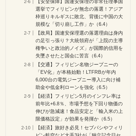
【安全保障】国連安保理の非常任理事国
選挙でフィリピンが無念の落選！アジア
枠巡りキルギスに敗北、背後に中国の大
規模な「切り崩し工作」か（6.4）
【政局】国連安保理選の落選理由は身内
の足引っ張り？大統領府が「上院の主導
権争いと政治的ノイズ」が国際的信用を
失墜させたと国会に苦言（6.4）
【交通】フィリピン名物ジープニーの
「EV化」が本格始動！LTFRBが年内
6,000台の電気ジープニー導入に向け補
助金や低金利ローンを強化（6.5）
【経済】フィリピン5月のインフレ率は
前年比+6.8％、市場予想を下回り物価の
伸びが急減速！食品安定と「輸入米の上
限価格設定」が効果を発揮か（6.5）
【経済】旅好き必見！セブパシやフィリ
ピン航空など大手3社が「独立記念日セ