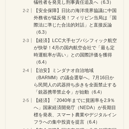
犠牲者を発見し刑事責任追及へ（6.3）
【安全保障】日比の海洋境界協議に中国
外務省が猛反発！フィリピン当局は「国
際法に準じた合法的対話」と直接反論
（6.3）
【経済】LCC大手セブパシフィック航空
が快挙！4月の国内航空会社で「最も定
時運航率が高い」との国際評価を獲得
（6.4）
【治安】ミンダナオ自治地域
（BARMM）の議会選挙へ。7月16日か
ら民間人の武器持ち歩きを全面禁止する
「銃器携帯禁止令」が始動（6.4）
【経済】「2040年までに貧困率を2.9％
へ」国家経済開発庁（NEDA）が長期目
標を発表、スマート農業やデジタルイン
フラへの集中投資を提言（6.4）