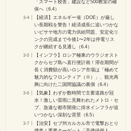
「スマート校舎」建設など500教室の確
保へ（6.4）
【経済】エネルギー省（DOE）が厳し
い長期戦を警告！経済成長に追いつかな
いビサヤ地方の電力供給問題、安定化リ
ンクの完成まで今後1〜2年は停電リス
クが継続する見通し（6.4）
【インフラ】ロシア極東のウラジオスト
クからセブ島へ直行便計画！滞在期間が
長く消費額が高いロシア市場は「極めて
魅力的なフロンティア（※）」、観光再
興に向けた二国間協議の裏側（6.4）
【気象】わずか数時間で主要道路が冠
水！激しい雷雨に見舞われたメトロ・セ
ブ、急速な都市開発に排水インフラが追
いつかない深刻な背景（6.5）
【治安】セブ州カルカル市で電撃おとり
捜査！重要ターゲット「高価値個人