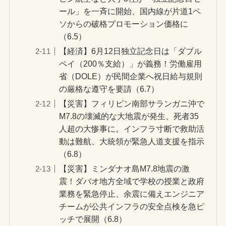
ール」を一斉に開始、国内線が片道1ペ
ソからの破格プロモーション価格に
（6.5）
【経済】6月12日独立記念日は「ダブル
ペイ（200％支給）」が義務！労働雇用
省（DOLE）が民間企業へ祝日給与規則
の厳格な遵守を要請（6.7）
【災害】フィリピン南部サランガニ沖で
M7.8の壊滅的な大地震が発生、死者35
人超の大惨事に。インフラ寸断で救助活
動は難航、大統領が緊急人道支援を指示
（6.8）
【災害】ミンダナオ島M7.8地震の激
震！ダバオ地方全域で学校の授業と政府
業務を緊急停止、余震に備えエンジニア
チームが公共インフラの安全点検を急ピ
ッチで展開（6.8）