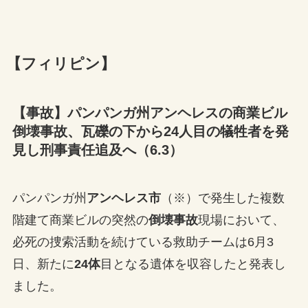
【フィリピン】
【事故】パンパンガ州アンヘレスの商業ビル
倒壊事故、瓦礫の下から24人目の犠牲者を発
見し刑事責任追及へ（6.3）
パンパンガ州
アンヘレス市
（※）で発生した複数
階建て商業ビルの突然の
倒壊事故
現場において、
必死の捜索活動を続けている救助チームは6月3
日、新たに
24体
目となる遺体を収容したと発表し
ました。