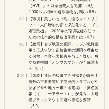
（HVI）」の麻薬密売人を逮捕、44万
2,000ペソ相当の危険薬物を押収（6.5）
【環境】美しいセブ島に迫るタイムリミ
ット！人口増加の影で深刻化する「ゴミ
処理危機」、2030年の環境破綻を防ぐ
ための抜本的な構造改革案とは（6.7）
【政局】セブ地区の税関トップが職権乱
用で正式告訴！正規貨物の通関を理由な
く保留し企業へ大損害を与えた疑い、独
立監察機関「オンブズマン」が予備調査
へ（6.8）
【気象】連日の猛暑で冷房需要が爆発！
複数の主要発電所で突発的トラブルが相
次ぎビサヤ地方一帯の送電網に「黄色警
報（イエローアラート）」が発令、大規
模ブラックアウト回避へ節電を要請
（6.9）