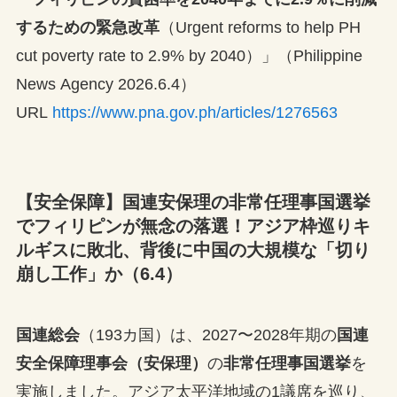
するための緊急改革
（Urgent reforms to help PH
cut poverty rate to 2.9% by 2040）」（Philippine
News Agency 2026.6.4）
URL
https://www.pna.gov.ph/articles/1276563
【安全保障】国連安保理の非常任理事国選挙
でフィリピンが無念の落選！アジア枠巡りキ
ルギスに敗北、背後に中国の大規模な「切り
崩し工作」か（6.4）
国連総会
（193カ国）は、2027〜2028年期の
国連
安全保障理事会（安保理）
の
非常任理事国選挙
を
実施しました。アジア太平洋地域の1議席を巡り、