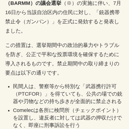
（BARMM）の議会選挙
（※）の実施に伴い、7月
16日から当該自治区内の住民に対し、「銃器携帯
禁止令（ガンバン）」を正式に発効すると発表し
ました。
この措置は、選挙期間中の政治的暴力やトラブル
を防ぎ、公正で平和な投票環境を確保するために
導入されるものです。禁止期間中の取り締まりの
要点は以下の通りです。
民間人は、警察等から特別な「武器携行許可
（PTCFOR）」を得ていても、公共の場での銃
器や刃物などの持ち歩きが全面的に禁止される
Comelecは各所に検問所（チェックポイント）
を設置し、違反者に対しては武器の押収だけで
なく、即座に刑事訴訟を行う