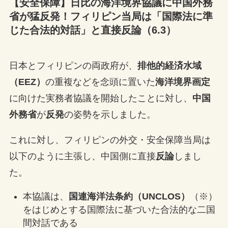
【安全保障】日比の海洋境界協議に中国外務
省が猛反発！フィリピン当局は「国際法に準
じた合法的対話」と直接反論（6.3）
日本とフィリピンの両政府が、
排他的経済水域
（EEZ）
の重複などを念頭に置いた
海洋境界画定
に向けた実務者協議を開始したことに対し、
中国
外務省
が
反発
の姿勢を示しました。
これに対し、フィリピンの外交・安全保障当局は
以下のように主張し、中国側に直接
反論
しまし
た。
本協議は、
国連海洋法条約（UNCLOS）
（※）
をはじめとする国際法に基づいた合法的な二国
間対話である