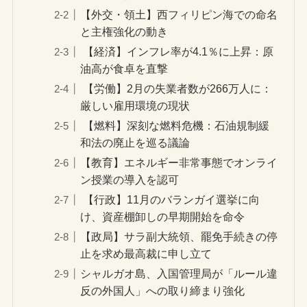
【外交・領土】西フィリピン海での命名
と主権強化の動き
【経済】インフレ率が4.1％に上昇：原
油高が食卓を直撃
【労働】2月の失業者数が266万人に：
厳しい雇用環境の現状
【燃料】深刻な燃料危機：石油規制緩
和法の廃止を巡る議論
【教育】エネルギー非常事態でオンライ
ン授業の導入を認可
【行政】11月のバランガイ選挙に向
け、資産棚卸しの早期開始を命令
【政局】サラ副大統領、罷免手続きの停
止を求め最高裁に申し立て
シャルガオ島、入国管理局が「ルール違
反の外国人」への取り締まり強化