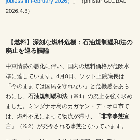
jobless in February 2026）
」（philstar GLOBAL
2026.4.8）
【燃料】深刻な燃料危機：石油規制緩和法の
廃止を巡る議論
中東情勢の悪化に伴い、国内の燃料価格が危険水
準に達しています。4月8日、ソット上院議長は
「今のままでは国民を守れない」と危機感をあら
わにし、
石油規制緩和法
（※1）の廃止を強く求め
ました。ミンダナオ島のカガヤン・デ・オロ市で
は、燃料不足によって物流が滞り、「
非常事態宣
言
」（※2）が発令される事態となっています。