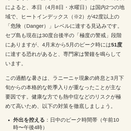
によると、本日（4月8日・水曜日）は国内2つの地
域で、ヒートインデックス（※2）が42度以上の
「危険（Danger）」レベルに達する見込みです。
セブ島も現在は30度台後半の「極度の警戒」段階
にありますが、4月末から5月のピーク時には
51度
に達する恐れがあると、専門家は警鐘を鳴らして
います。
この過酷な暑さは、ラニーニャ現象の終息と3月下
旬からの本格的な乾季入りが重なったことが主な
要因です。健康な方でも熱中症などのリスクが極
めて高いため、以下の対策を徹底しましょう。
外出を控える
：日中のピーク時間帯（午前10
時〜午後4時）