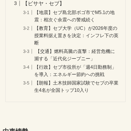
【ビサヤ・セブ】
【地震】セブ島北部ボゴ市でM5.1の地
震：相次ぐ余震への警戒続く
【教育】セブ大学（UC）が2026年度の
授業料据え置きを決定：インフレ下の英
断
【交通】燃料高騰の直撃：経営危機に
瀕する「近代化ジープニー」
【行政】セブ市役所が「週4日勤務制」
を導入：エネルギー節約への挑戦
【朗報】土木技師国家試験でセブの卒業
生4名が全国トップ10入り