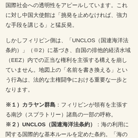
国際社会への透明性をアピールしています。これ
に対し中国大使館は「挑発を止めなければ、強力
な手段を講じる」と猛反発。
しかしフィリピン側は、「UNCLOS（国連海洋法
条約）」（※2）に基づき、自国の排他的経済水域
（EEZ）内での正当な権利を主張する構えを崩し
ていません。地図上の「名前を書き換える」とい
う行為は、法的な主権闘争における重要な一歩と
なります。
※１）カラヤン群島
：フィリピンが領有を主張す
る南沙（スプラトリー）諸島の一部の呼称。
※２）UNCLOS（国連海洋法条約）
：海の利用に
関する国際的な基本ルールを定めた条約。「海の