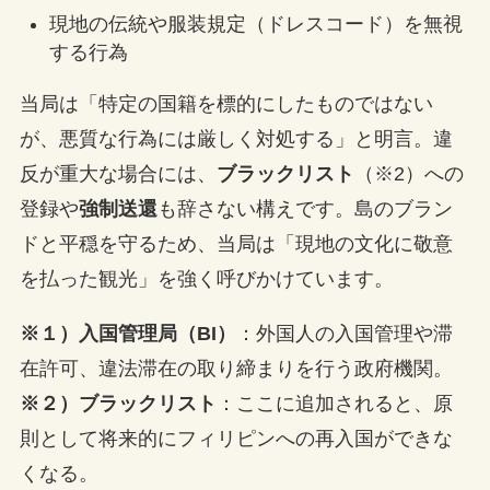
現地の伝統や服装規定（ドレスコード）を無視
する行為
当局は「特定の国籍を標的にしたものではない
が、悪質な行為には厳しく対処する」と明言。違
反が重大な場合には、
ブラックリスト
（※2）への
登録や
強制送還
も辞さない構えです。島のブラン
ドと平穏を守るため、当局は「現地の文化に敬意
を払った観光」を強く呼びかけています。
※１）入国管理局（BI）
：外国人の入国管理や滞
在許可、違法滞在の取り締まりを行う政府機関。
※２）ブラックリスト
：ここに追加されると、原
則として将来的にフィリピンへの再入国ができな
くなる。