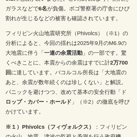
ガラスなどで
6名
が負傷。ボゴ警察署の庁舎にひび
割れが生じるなどの被害も確認されています。
フィリピン火山地震研究所（Phivolcs）（※1）の
分析によると、今回の揺れは2025年9月のM6.9の
大地震に伴う「
一連の余震活動
」の一部です。驚
くべきことに、本震からの余震はすでに計
2万700
回
に達しています。バコルコル所長は「大地震の
あと、余震が数年続くのは珍しくない」と解説。
パニックを避けつつ、改めて基本の安全行動「ド
ロップ・カバー・ホールド
」（※2）の徹底を呼び
かけています。
※１）Phivolcs（フィヴォルクス）
：フィリピン
の火山、地震、津波の監視と予測を行う政府機