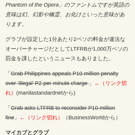
Phantom of the Opera」のファントムですが英語の
意味は幻、幻影や幽霊、お化けといった意味があ
ります。
グラブが設定した1分あたり2ペソの料金が違法な
オーバーチャージだとしてLTFRBが1,000万ペソの
罰金を課したというニュースもありました。
「
Grab Philippines appeals P10-million penalty
over ‘illegal’ P2-per-minute charge
」
←（リンク切
れ）
(manilastandardnetから)
「
Grab asks LTFRB to reconsider P10-million
fine
」
←（リンク切れ）
（BusinessWorldから）
マイカブとグラブ