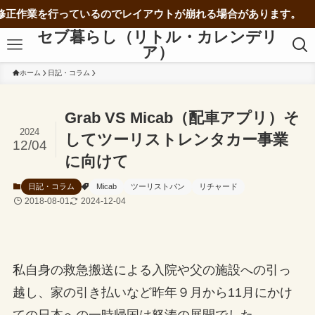
っているのでレイアウトが崩れる場合があります。
セブ暮らし（リトル・カレンデリ
ア）
ホーム
日記・コラム
Grab VS Micab（配車アプリ）そ
2024
してツーリストレンタカー事業
12/04
に向けて
日記・コラム
Micab
ツーリストバン
リチャード
2018-08-01
2024-12-04
私自身の救急搬送による入院や父の施設への引っ
越し、家の引き払いなど昨年９月から11月にかけ
ての日本への一時帰国は怒涛の展開でした。