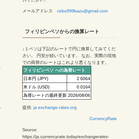
メールアドレス
cebu999kazu@gmail.com
フィリピンペソからの換算レート
↓１ペソは下記のレートで円に換算してみてくだ
さい。 円安が続いています。 なお、実際の現地
での両替のレートはこれより悪くなります。
生
フィリピンペソ への為替レート
日本円 (JPY)
2.6064
米ドル (USD)
0.0164
為替レートの最終更新 2026/08/06
ベ
提供:
ja.exchange-rates.org
CurrencyRate
Source:
https://ja.currencyrate.today/exchangerates-