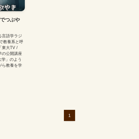
でつぶや
る言語学ラジ
で教養系と呼
大TV /
大学の公開講座
e大学」のよう
がら教養を学
1