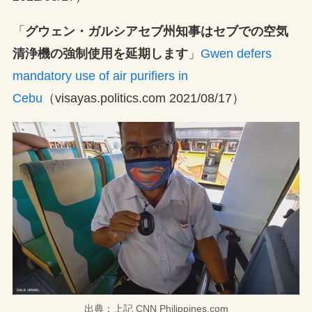
「
グウェン・ガルシアセブ州知事はセブでの空気
清浄機の強制使用を延期します
」
Gwen defers
mandatory use of air purifiers in
Cebu
（visayas.politics.com 2021/08/17）
出典：上記 CNN Philippines.com